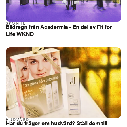
SKÖNHET
Bildregn från Acadermia - En del av Fit for
Life WKND
HUDVÅRD
Har du frågor om hudvård? Ställ dem till