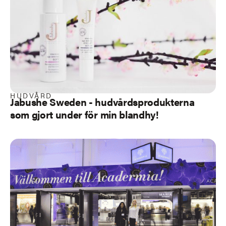
HUDVÅRD
Jabushe Sweden - hudvårdsprodukterna
som gjort under för min blandhy!