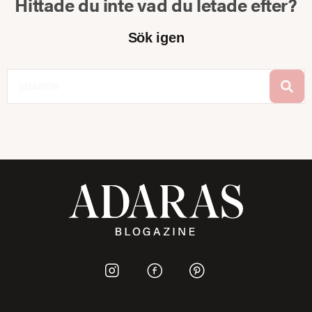
Hittade du inte vad du letade efter?
Sök igen
Sök
I
I
I
c
c
c
o
o
o
n
n
n
-
-
-